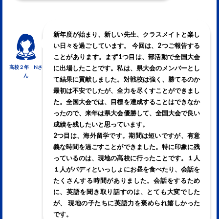
新年度が始まり、新しい先生、クラスメイトと楽し
い日々を過ごしています。 今回は、2つご報告する
ことがあります。まず1つ目は、部活動で全国大会
高校２年 Nさ
に出場したことです。私は、県大会のメンバーとし
ん
て結果に貢献しました。対戦校は強く、勝てるのか
最初は不安でしたが、全力を尽くすことができまし
た。全国大会では、目標を達成することはできなか
ったので、来年は県大会優勝して、全国大会で良い
成績を残したいと思っています。
2つ目は、海外留学です。期間は短いですが、有意
義な時間を過ごすことができました。特に印象に残
っているのは、現地の高校に行ったことです。１人
１人がバディといっしょにお昼を食べたり、会話を
たくさんする時間がありました。会話をするため
に、英語を聞き取り話すのは、とても大変でした
が、 現地の子たちに英語力を褒められ嬉しかった
です。