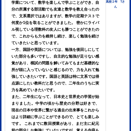
高校２年 Tさ
学業について、数学を楽しんで学ぶことができ、自
ん
分の所属する部活動でも友達と数学を教え合ったの
で、文系選択ではありますが、数学の定期テストで
何度か1位を取ることができました。 密かにライバ
ル視している理数科の友人にも勝つことができたの
で、これからも力を維持し続け、楽しく勉強を続け
ていきたいと思っています。
一方、国語や英語については、勉強を後回しにして
いた部分も多いですし、自主的な勉強が足りない感
覚があり、模試の問題を解いてみてもまだ基礎的な
所が頭に入っていないと感じるので、力を入れて勉
強していきたいです。国語と英語は特に文系では得
点源にしたい教科だと思うので、二年生のうちに実
力を高めていきたいです。
また、二年生になって、日本史と世界史の学習が始
まりました。中学の頃から歴史の分野は好きで、
現在の日本や世界に繋がる過去の出来事をこれから
はより詳細に学ぶことができるので、とても楽しみ
です。 これまでに数回授業があり、まだ主に紀元
前の部分しか勉強していないですが、覚える内容も