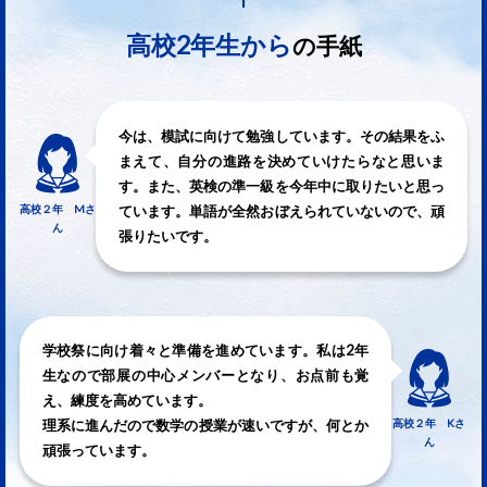
高校2年生から
の手紙
今は、模試に向けて勉強しています。その結果をふ
まえて、自分の進路を決めていけたらなと思いま
す。また、英検の準一級を今年中に取りたいと思っ
高校２年 Mさ
ています。単語が全然おぼえられていないので、頑
ん
張りたいです。
学校祭に向け着々と準備を進めています。私は2年
生なので部展の中心メンバーとなり、お点前も覚
え、練度を高めています。
高校２年 Kさ
理系に進んだので数学の授業が速いですが、何とか
ん
頑張っています。